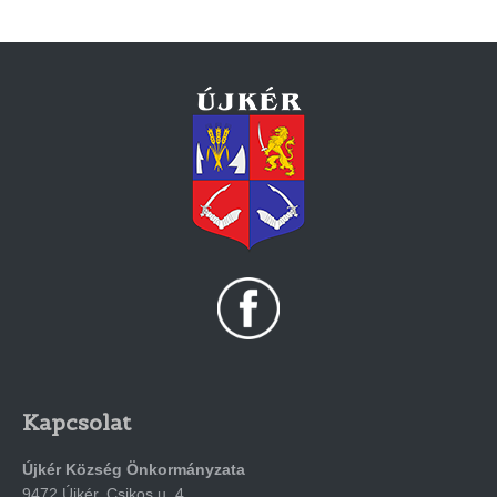
Kapcsolat
Újkér Község Önkormányzata
9472 Újkér, Csikos u. 4.