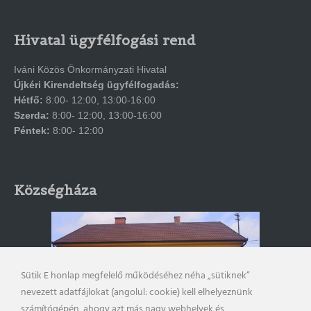
Hivatal ügyfélfogási rend
Iváni Közös Önkormányzati Hivatal
Újkéri Kirendeltség ügyfélfogadás:
Hétfő:
8:00- 12:00, 13:00-16:00
Szerda:
8:00- 12:00, 13:00-16:00
Péntek:
8:00- 12:00
Községháza
Sütik E honlap megfelelő működéséhez néha „sütiknek”
nevezett adatfájlokat (angolul: cookie) kell elhelyeznünk
számítógépén, ahogy azt más nagy webhelyek és