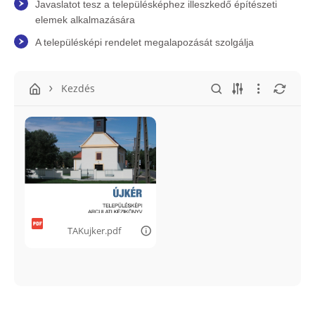
Javaslatot tesz a településképhez illeszkedő építészeti
elemek alkalmazására
A településképi rendelet megalapozását szolgálja
Kezdés
TAKujker.pdf