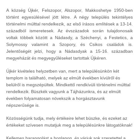
A község Újkér, Felszopor, Alszopor, Makkoshetye 1950-ben
történt egyesülésével jött létre. A négy település tekintélyes
történelmi múlttal rendelkezik, az első írásos említések a 13-14.
századból ismeretesek. Az évszázadok során tulajdonosaik
voltak többek között a Nádasdy, a Széchenyi, a Festetics, a
Solymossy valamint a Szopory, és Csikos családok is.
Jelentőségét jelzi, hogy a Nádasdyak a 15-16. században
megyeházát és megyegyűléseket tartottak Újkéren.
Újkér kivételes helyzetben van, mert a településünkön két
templom is található, melyek az elmúlt években kívülről és
belülről is megszépültek. Mindkettő rendkívüli történelmi múlttal
rendelkezik. Büszkék vagyunk a Tájházunkra, és az elmúlt
években folyamatosan növekszik a horgásztavunk
népszerűsége is.
Közösségünk tudja, mely értékeire lehet büszke, és ezeket az
értékeket szívesen mutatjuk meg a településünkre látogatóknak!
Kellemes barangolást a honlapon, és várjuk sok szeretettel a