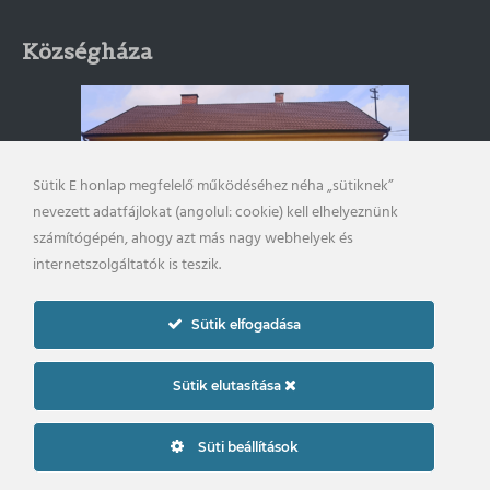
Községháza
Sütik E honlap megfelelő működéséhez néha „sütiknek”
nevezett adatfájlokat (angolul: cookie) kell elhelyeznünk
számítógépén, ahogy azt más nagy webhelyek és
internetszolgáltatók is teszik.
Sütik elfogadása
Önkormányzat elérhetősége
Impresszum
Sütik elutasítása
Adatkezelési tájékoztató
Süti beállítások
2023. © ujker.hu | Készítette: