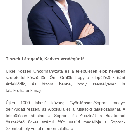
Tisztelt Látogatók, Kedves Vendégünk!
Újkér Község Önkormányzata és a településen élők nevében
szeretettel köszöntöm Önt! Örülök, hogy a településünk iránt
érdeklődik, és bízom benne, hogy személyesen is
találkozhatunk majd.
Újkér 1000 lakosú község Győr-Moson-Sopron megye
délnyugati részén, az Alpokalja és a Kisalföld találkozásánál. A
településen áthalad a Sopront és Ausztriát a Balatonnal
összekötő 84-es számú főút, vasúti megállója a Sopron-
Szombathely vonal mentén található.