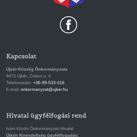
Kapcsolat
Újkér Község Önkormányzata
9472 Újkér, Csikos u. 4.
Telefonszám:
+36-99-533-016
E-mail:
onkormanyzat@ujker.hu
Hivatal ügyfélfogási rend
Iváni Közös Önkormányzati Hivatal
Újkéri Kirendeltség ügyfélfogadás: