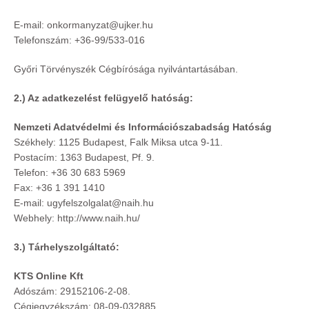
E-mail:
onkormanyzat@ujker.hu
Telefonszám:
+36-99/533-016
Győri Törvényszék Cégbírósága nyilvántartásában.
2.) Az adatkezelést felügyelő hatóság:
Nemzeti Adatvédelmi és Információszabadság Hatóság
Székhely: 1125 Budapest, Falk Miksa utca 9-11.
Postacím: 1363 Budapest, Pf. 9.
Telefon: +36 30 683 5969
Fax: +36 1 391 1410
E-mail: ugyfelszolgalat@naih.hu
Webhely: http://www.naih.hu/
3.) Tárhelyszolgáltató:
KTS Online Kft
Adószám: 29152106-2-08.
Cégjegyzékszám: 08-09-032885