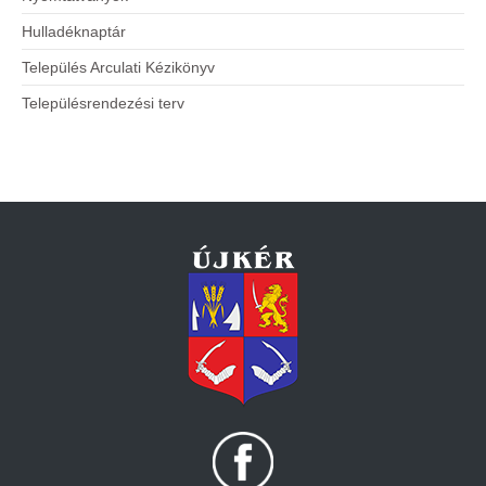
Hulladéknaptár
Település Arculati Kézikönyv
Településrendezési terv