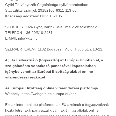
Győri Törvényszék Cégbírósága nyilvántartásában.
Statisztikai számjel: 29152106-6311-113-08.
Közösségi adószám: HU29152106.
SZÉKHELY 9024 Győr, Bartók Béla utca 26/B földszint 2.
TELEFON: +36-20/316-2431
E-MAIL info@kts.hu
SZERVERTEREM: 1132 Budapest, Victor Hugó utca 18-22.
4.) Ha Felhasználó (fogyasztó) az Európai Unióban él, a
szolgáltatásra vonatkozó panaszával kapcsolatban
igénybe veheti az Európai Bizottság alábbi online
vitarendezési eszközét.
Az Európai Bizottság online vitarendezési platformja
Webhely:
https://webgate.ec.europa.eu/odr
Ezt az internetalapú platformot az EU azoknak a fogyasztóknak
hozta létre, akik panasszal kívánnak élni az általuk online