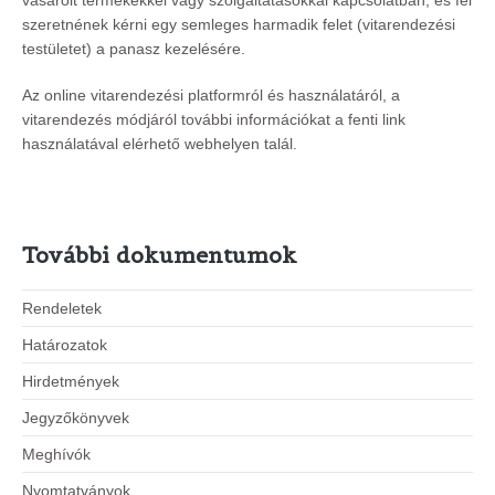
vásárolt termékekkel vagy szolgáltatásokkal kapcsolatban, és fel
szeretnének kérni egy semleges harmadik felet (vitarendezési
testületet) a panasz kezelésére.
Az online vitarendezési platformról és használatáról, a
vitarendezés módjáról további információkat a fenti link
használatával elérhető webhelyen talál.
További dokumentumok
Rendeletek
Határozatok
Hirdetmények
Jegyzőkönyvek
Meghívók
Nyomtatványok