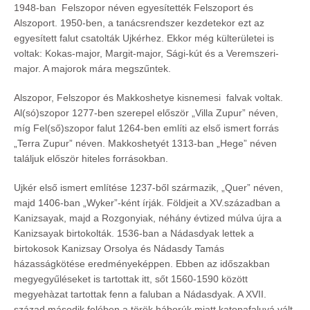
1948-ban Felszopor néven egyesítették Felszoport és
Alszoport. 1950-ben, a tanácsrendszer kezdetekor ezt az
egyesített falut csatolták Ujkérhez. Ekkor még külterületei is
voltak: Kokas-major, Margit-major, Sági-kút és a Veremszeri-
major. A majorok mára megszűntek.
Alszopor, Felszopor és Makkoshetye kisnemesi falvak voltak.
Al(só)szopor 1277-ben szerepel először „Villa Zupur” néven,
míg Fel(ső)szopor falut 1264-ben említi az első ismert forrás
„Terra Zupur” néven. Makkoshetyét 1313-ban „Hege” néven
találjuk először hiteles forrásokban.
Ujkér első ismert említése 1237-ből származik, „Quer” néven,
majd 1406-ban „Wyker”-ként írják. Földjeit a XV.században a
Kanizsayak, majd a Rozgonyiak, néhány évtized múlva újra a
Kanizsayak birtokolták. 1536-ban a Nádasdyak lettek a
birtokosok Kanizsay Orsolya és Nádasdy Tamás
házasságkötése eredményeképpen. Ebben az időszakban
megyegyűléseket is tartottak itt, sőt 1560-1590 között
megyehàzat tartottak fenn a faluban a Nádasdyak. A XVII.
század második felében a török háborúk miatt katonafaluvá vált