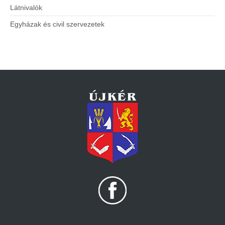
Látnivalók
Egyházak és civil szervezetek