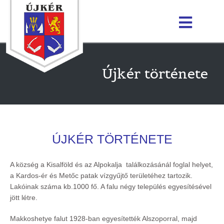
Újkér története
ÚJKÉR TÖRTÉNETE
A község a Kisalföld és az Alpokalja találkozásánál foglal helyet,
a Kardos-ér és Metőc patak vízgyűjtő területéhez tartozik.
Lakóinak száma kb.1000 fő. A falu négy település egyesítésével
jött létre.
Makkoshetye falut 1928-ban egyesítették Alszoporral, majd