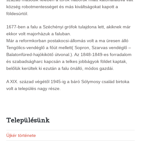
község robotmentességet és más kiváltságokat kapott a
földesúrtól.
1677-ben a falu a Széchényi grófok tulajdona lett, akiknek már
ekkor volt majorhàzuk a faluban.
Már a reformkorban postakocsi-állomás volt a ma üresen álló
Tengölics-vendéglő a főút mellett( Sopron, Szarvas vendéglő –
Balatonfüred-hajókikötő útvonal.). Az 1848-1849-es forradalom
és szabadságharc kapcsán a telkes jobbágyok földet kaptak,
belőlük kerültek ki ezután a falu önálló, módos gazdái.
A XIX. század végétől 1945-ig a báró Sólymosy család birtoka
volt a település nagy része.
Településünk
Újkér története