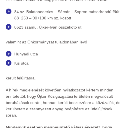
84 sz. Balatonederics – Sárvár – Sopron másodrendű főút
88+250 – 90+100 km sz. között
8623 számú, Újkér-Iván összekötő út.
valamint az Önkormányzat tulajdonában lévő
Hunyadi utca
Kis utca
került felújításra.
A hírek megjelenését követően nyilatkozatot kértem minden
érintetettől, hogy Újkér Közigazgatási területén megvalósult
beruházások során, honnan került beszerzésre a kőzúzalék, és
kerülhetett e szennyezett anyag beépítésre az útfelújítások
során.
Mindegyik esetben megnyugtató válasz érkezett, hogy