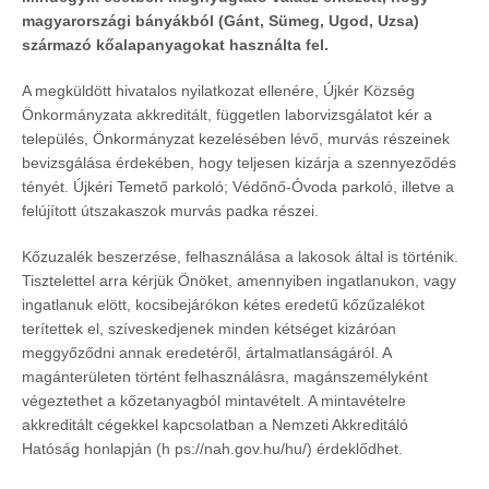
magyarországi bányákból (Gánt, Sümeg, Ugod, Uzsa)
származó kőalapanyagokat használta fel.
A megküldött hivatalos nyilatkozat ellenére, Újkér Község
Önkormányzata akkreditált, független laborvizsgálatot kér a
település, Önkormányzat kezelésében lévő, murvás részeinek
bevizsgálása érdekében, hogy teljesen kizárja a szennyeződés
tényét. Újkéri Temető parkoló; Védőnő-Óvoda parkoló, illetve a
felújított útszakaszok murvás padka részei.
Kőzuzalék beszerzése, felhasználása a lakosok által is történik.
Tisztelettel arra kérjük Önöket, amennyiben ingatlanukon, vagy
ingatlanuk elött, kocsibejárókon kétes eredetű kőzűzalékot
terítettek el, szíveskedjenek minden kétséget kizáróan
meggyőződni annak eredetéről, ártalmatlanságáról. A
magánterületen történt felhasználásra, magánszemélyként
végeztethet a kőzetanyagból mintavételt. A mintavételre
akkreditált cégekkel kapcsolatban a Nemzeti Akkreditáló
Hatóság honlapján (h ps://nah.gov.hu/hu/) érdeklődhet.