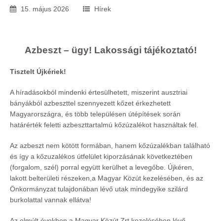
15
.
május
2026
Hírek
Azbeszt – ügy! Lakossági tájékoztató!
Tisztelt Újkériek!
A híradásokból mindenki értesülhetett, miszerint ausztriai
bányákból azbeszttel szennyezett kőzet érkezhetett
Magyarországra, és több településen útépítések során
határérték feletti azbeszttartalmú kőzúzalékot használtak fel.
Az azbeszt nem kötött formában, hanem kőzúzalékban található
és így a kőzuzalékos útfelület kiporzásának következtében
(forgalom, szél) porral együtt kerülhet a levegőbe. Újkéren,
lakott belterületi részeken,a Magyar Közút kezelésében, és az
Önkormányzat tulajdonában lévő utak mindegyike szilárd
burkolattal vannak ellátva!
Az elmúlt években a Magyar Közút Zrt kezelésében lévő