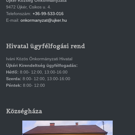
Újkér Község Önkormányzata
9472 Újkér, Csikos u. 4.
Telefonszám:
+36-99-533-016
E-mail:
onkormanyzat@ujker.hu
Hivatal ügyfélfogási rend
Iváni Közös Önkormányzati Hivatal
Újkéri Kirendeltség ügyfélfogadás:
Hétfő:
8:00- 12:00, 13:00-16:00
Szerda:
8:00- 12:00, 13:00-16:00
Péntek:
8:00- 12:00
Községháza