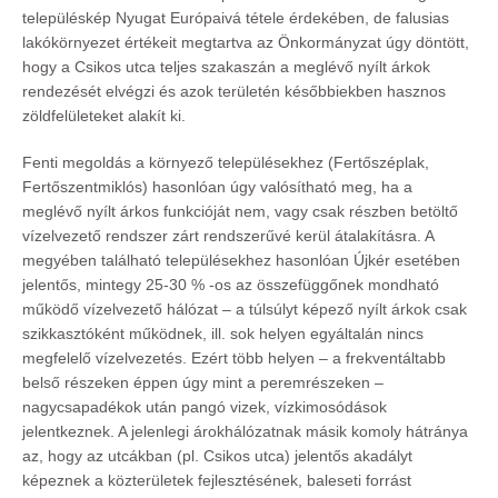
településkép Nyugat Európaivá tétele érdekében, de falusias
lakókörnyezet értékeit megtartva az Önkormányzat úgy döntött,
hogy a Csikos utca teljes szakaszán a meglévő nyílt árkok
rendezését elvégzi és azok területén későbbiekben hasznos
zöldfelületeket alakít ki.
Fenti megoldás a környező településekhez (Fertőszéplak,
Fertőszentmiklós) hasonlóan úgy valósítható meg, ha a
meglévő nyílt árkos funkcióját nem, vagy csak részben betöltő
vízelvezető rendszer zárt rendszerűvé kerül átalakításra. A
megyében található településekhez hasonlóan Újkér esetében
jelentős, mintegy 25-30 % -os az összefüggőnek mondható
működő vízelvezető hálózat – a túlsúlyt képező nyílt árkok csak
szikkasztóként működnek, ill. sok helyen egyáltalán nincs
megfelelő vízelvezetés. Ezért több helyen – a frekventáltabb
belső részeken éppen úgy mint a peremrészeken –
nagycsapadékok után pangó vizek, vízkimosódások
jelentkeznek. A jelenlegi árokhálózatnak másik komoly hátránya
az, hogy az utcákban (pl. Csikos utca) jelentős akadályt
képeznek a közterületek fejlesztésének, baleseti forrást