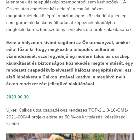
jelentenek és településképi szempontból sem kedvezőek. . A
Csikos utca esetében két oldalról a családi házas
magánterületek, középről a biztonságos közlekedést jelenleg
sem garantáló keskeny útburkolat képeznek akadályt a
megfelelő keresztmetszetű nyílt vízelvezető árok kialakításának.
Ezen a helyzeten kívánt segíteni az Önkormányzat, amikor
célul t
ű
zte ki, hogy megkezdi a
település belterület
vízrendezését, ezzel egyidej
ű
leg modern falusias összkép
kialakítását és
biztonságos közlekedés megteremtését, egy
rendezett csapadékvíz-elvezet
ő
hálózat
megépítésével, ezt
els
ő
lépésként a Csikos utcával kezdve, a meglév
ő
nyílt
árkos rendszer zárt
jelleg
ű
vé alakításával.
2023.06.30.
Újkér, Csikos utca csapadékvíz rendezés TOP‐2.1.3‐16‐GM1‐
2021‐00044 projekt elérte az 50 %‐os kivitelezési készültségi
szintet.