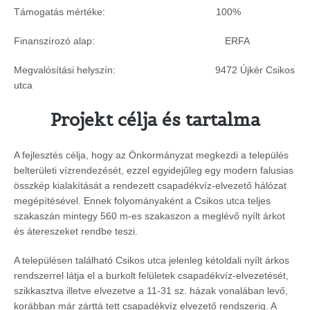
Támogatás mértéke: 100%
Finanszírozó alap:
ERFA
Megvalósítási helyszín: 9472 Újkér Csikos
utca
Projekt célja és tartalma
A fejlesztés célja, hogy az Önkormányzat megkezdi a település
belterületi vízrendezését, ezzel egyidejűleg egy modern falusias
összkép kialakítását a rendezett csapadékvíz-elvezető hálózat
megépítésével. Ennek folyományaként a Csikos utca teljes
szakaszán mintegy 560 m-es szakaszon a meglévő nyílt árkot
és átereszeket rendbe teszi.
A településen található Csikos utca jelenleg kétoldali nyílt árkos
rendszerrel látja el a burkolt felületek csapadékvíz-elvezetését,
szikkasztva illetve elvezetve a 11-31 sz. házak vonalában levő,
korábban már zárttá tett csapadékvíz elvezető rendszerig. A