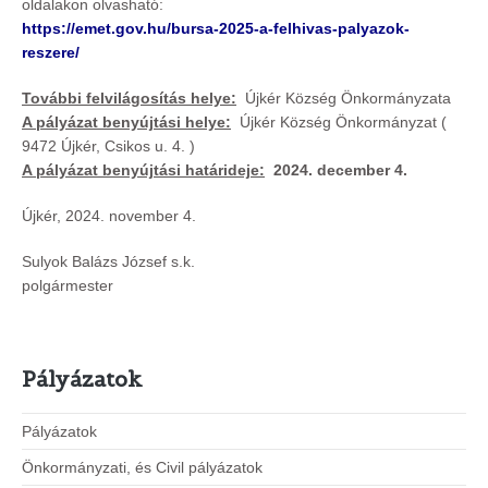
oldalakon olvasható:
https://emet.gov.hu/bursa-2025-a-felhivas-palyazok-
reszere/
További felvilágosítás helye:
Újkér Község Önkormányzata
A pályázat benyújtási helye:
Újkér Község Önkormányzat (
9472 Újkér, Csikos u. 4. )
A pályázat benyújtási határideje:
2024. december 4.
Újkér, 2024. november 4.
Sulyok Balázs József s.k.
polgármester
Pályázatok
Pályázatok
Önkormányzati, és Civil pályázatok