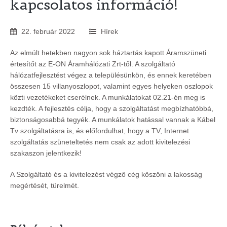
kapcsolatos információ!
22
.
február
2022
Hírek
Az elmúlt hetekben nagyon sok háztartás kapott Áramszüneti
értesítőt az E-ON Áramhálózati Zrt-től. A szolgáltató
hálózatfejlesztést végez a településünkön, és ennek keretében
összesen 15 villanyoszlopot, valamint egyes helyeken oszlopok
közti vezetékeket cserélnek. A munkálatokat 02.21-én meg is
kezdték. A fejlesztés célja, hogy a szolgáltatást megbízhatóbbá,
biztonságosabbá tegyék. A munkálatok hatással vannak a Kábel
Tv szolgáltatásra is, és előfordulhat, hogy a TV, Internet
szolgáltatás szüneteltetés nem csak az adott kivitelezési
szakaszon jelentkezik!
A Szolgáltató és a kivitelezést végző cég köszöni a lakosság
megértését, türelmét.