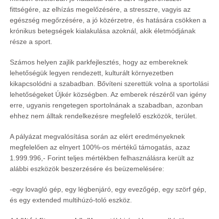
fittségére, az elhízás megelőzésére, a stresszre, vagyis az
egészség megőrzésére, a jó közérzetre, és hatására csökken a
krónikus betegségek kialakulása azoknál, akik életmódjának
része a sport.
Számos helyen zajlik parkfejlesztés, hogy az embereknek
lehetőségük legyen rendezett, kulturált környezetben
kikapcsolódni a szabadban. Bővíteni szerettük volna a sportolási
lehetőségeket Újkér községben. Az emberek részéről van igény
erre, ugyanis rengetegen sportolnának a szabadban, azonban
ehhez nem álltak rendelkezésre megfelelő eszközök, terület.
A pályázat megvalósítása során az elért eredményeknek
megfelelően az elnyert 100%-os mértékű támogatás, azaz
1.999.996,- Forint teljes mértékben felhasználásra került az
alábbi eszközök beszerzésére és beüzemelésére:
-egy lovagló gép, egy légbenjáró, egy evezőgép, egy szörf gép,
és egy extended multihúzó-toló eszköz.