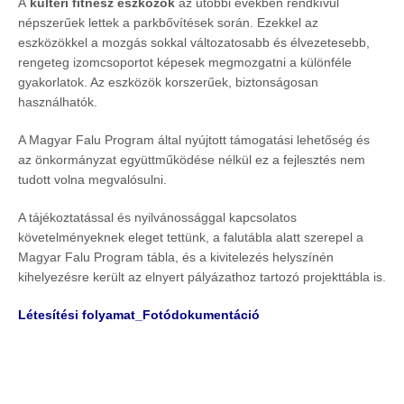
A
kültéri fitnesz eszközök
az utóbbi években rendkívül
népszerűek lettek a parkbővítések során. Ezekkel az
eszközökkel a mozgás sokkal változatosabb és élvezetesebb,
rengeteg izomcsoportot képesek megmozgatni a különféle
gyakorlatok. Az eszközök korszerűek, biztonságosan
használhatók.
A Magyar Falu Program által nyújtott támogatási lehetőség és
az önkormányzat együttműködése nélkül ez a fejlesztés nem
tudott volna megvalósulni.
A tájékoztatással és nyilvánossággal kapcsolatos
követelményeknek eleget tettünk, a falutábla alatt szerepel a
Magyar Falu Program tábla, és a kivitelezés helyszínén
kihelyezésre került az elnyert pályázathoz tartozó projekttábla is.
Létesítési folyamat_Fotódokumentáció