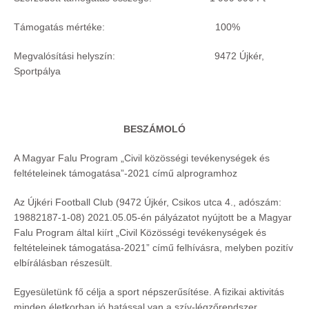
Támogatás mértéke: 100%
Megvalósítási helyszín: 9472 Újkér,
Sportpálya
BESZÁMOLÓ
A Magyar Falu Program „Civil közösségi tevékenységek és
feltételeinek támogatása”-2021 című alprogramhoz
Az Újkéri Football Club (9472 Újkér, Csikos utca 4., adószám:
19882187-1-08) 2021.05.05-én pályázatot nyújtott be a Magyar
Falu Program által kiírt „Civil Közösségi tevékenységek és
feltételeinek támogatása-2021” című felhívásra, melyben pozitív
elbírálásban részesült.
Egyesületünk fő célja a sport népszerűsítése. A fizikai aktivitás
minden életkorban jó hatással van a szív-légzőrendszer