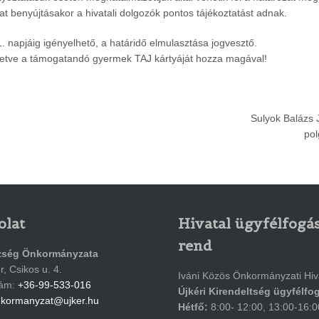
zat benyújtásakor a hivatali dolgozók pontos tájékoztatást adnak.
 napjáig igényelhető, a határidő elmulasztása jogvesztő.
illetve a támogatandó gyermek TAJ kártyáját hozza magával!
Sulyok Balázs J
pol
olat
Hivatal ügyfélfogás
rend
zség Önkormányzata
, Csikos u. 4.
Iváni Közös Önkormányzati Hiv
zám:
+36-99-533-016
Újkéri Kirendeltség ügyfélfo
kormanyzat@ujker.hu
Hétfő:
8:00- 12:00, 13:00-16:0