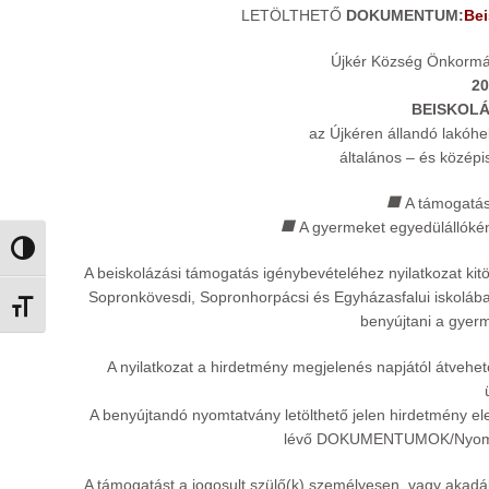
LETÖLTHETŐ
DOKUMENTUM:
Bei
Újkér Község Önkormány
20
BEISKOLÁ
az Újkéren állandó lakóhel
általános – és középi
A támogatás
A gyermeket egyedülállókén
Nagy kontraszt váltása
A beiskolázási támogatás igénybevételéhez nyilatkozat kit
Sopronkövesdi, Sopronhorpácsi és Egyházasfalui iskolába j
Betűméret váltása
benyújtani a gyerm
A nyilatkozat a hirdetmény megjelenés napjától átvehet
A benyújtandó nyomtatvány letölthető jelen hirdetmény
lévő DOKUMENTUMOK/Nyomta
A támogatást a jogosult szülő(k) személyesen, vagy akadál