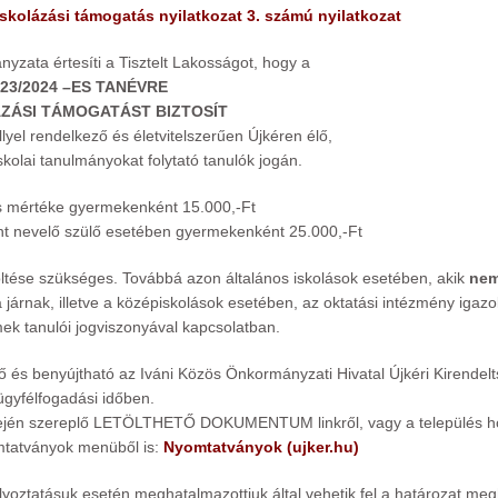
skolázási támogatás nyilatkozat 3. számú nyilatkozat
zata értesíti a Tisztelt Lakosságot, hogy a
23/2024 –ES TANÉVRE
ZÁSI TÁMOGATÁST BIZTOSÍT
lyel rendelkező és életvitelszerűen Újkéren élő,
skolai tanulmányokat folytató tanulók jogán.
 mértéke gyermekenként 15.000,-Ft
t nevelő szülő esetében gyermekenként 25.000,-Ft
öltése szükséges. Továbbá azon általános iskolások esetében, akik
ne
árnak, illetve a középiskolások esetében, az oktatási intézmény igazol
ek tanulói jogviszonyával kapcsolatban.
ő és benyújtható az Iváni Közös Önkormányzati Hivatal Újkéri Kirendel
ügyfélfogadási időben.
 elején szereplő LETÖLTHETŐ DOKUMENTUM linkről, vagy a település h
tványok menüből is:
Nyomtatványok (ujker.hu)
yoztatásuk esetén meghatalmazottjuk által vehetik fel a határozat meg