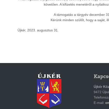
követően. A kifizetés menetéről a nyilatko
A támogatás a tárgyév december 31.
Kérünk minden szülőt, hogy a saját, 
Újkér, 2023. augusztus 31.
Kapcs
Újkér Kö
9472 Újkér
Telefons
E-mail:
on