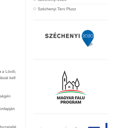
Széchenyi Terv Plusz
m
a Lövői,
ását kell
tségén
onlapján
hozatalát