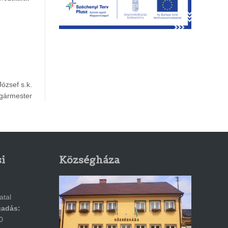
ózsef s.k.
gármester
i
Községháza
atal
gadás:
0