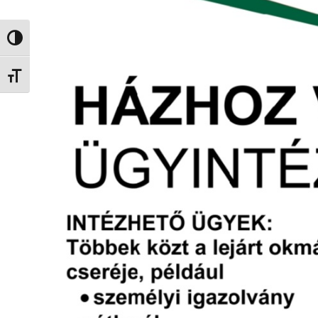
Nagy kontraszt váltása
Betűméret váltása