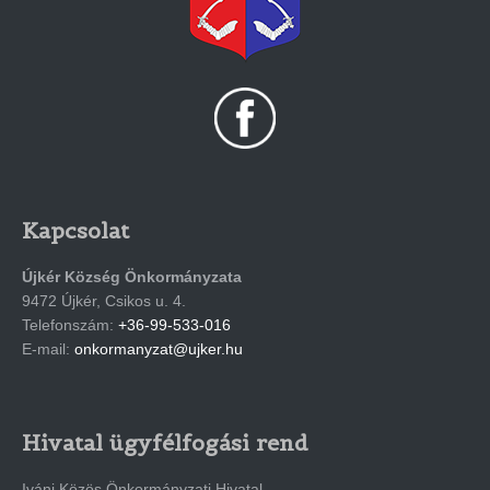
Kapcsolat
Újkér Község Önkormányzata
9472 Újkér, Csikos u. 4.
Telefonszám:
+36-99-533-016
E-mail:
onkormanyzat@ujker.hu
Hivatal ügyfélfogási rend
Iváni Közös Önkormányzati Hivatal