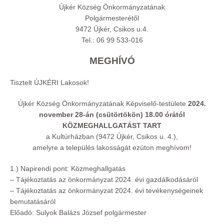
Újkér Község Önkormányzatának
Polgármesterétől
9472 Újkér, Csikos u.4.
Tel.: 06 99 533-016
MEGHÍVÓ
Tisztelt ÚJKÉRI Lakosok!
Újkér Község Önkormányzatának Képviselő-testülete
2024.
november 28-án (csütörtökön) 18.00 órától
KÖZMEGHALLGATÁST TART
a Kultúrházban (9472 Újkér, Csikos u. 4.),
amelyre a település lakosságát ezúton meghívom!
1.) Napirendi pont: Közmeghallgatás
– Tájékoztatás az önkormányzat 2024. évi gazdálkodásáról
– Tájékoztatás az önkormányzat 2024. évi tevékenységeinek
bemutatásáról
Előadó: Sulyok Balázs József polgármester