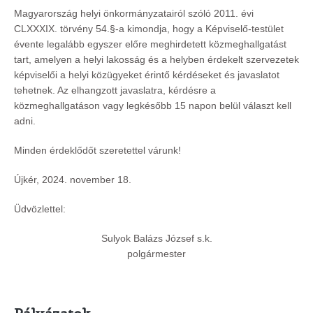
Magyarország helyi önkormányzatairól szóló 2011. évi
CLXXXIX. törvény 54.§-a kimondja, hogy a Képviselő-testület
évente legalább egyszer előre meghirdetett közmeghallgatást
tart, amelyen a helyi lakosság és a helyben érdekelt szervezetek
képviselői a helyi közügyeket érintő kérdéseket és javaslatot
tehetnek. Az elhangzott javaslatra, kérdésre a
közmeghallgatáson vagy legkésőbb 15 napon belül választ kell
adni.
Minden érdeklődőt szeretettel várunk!
Újkér, 2024. november 18.
Üdvözlettel:
Sulyok Balázs József s.k.
polgármester