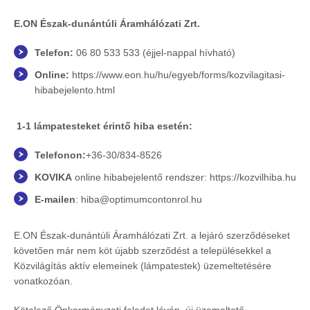
E.ON Észak-dunántúli Áramhálózati Zrt.
Telefon:
06 80 533 533 (éjjel-nappal hívható)
Online:
https://www.eon.hu/hu/egyeb/forms/kozvilagitasi-
hibabejelento.html
1-1 lámpatesteket érintő hiba esetén:
Telefonon:
+36-30/834-8526
KOVIKA
online hibabejelentő rendszer: https://kozvilhiba.hu
E-mailen
:
hiba@optimumcontonrol.hu
E.ON Észak-dunántúli Áramhálózati Zrt. a lejáró szerződéseket
követően már nem köt újabb szerződést a településekkel a
Közvilágítás aktív elemeinek (lámpatestek) üzemeltetésére
vonatkozóan.
Kötelező Önkormányzati feladat lévén, új üzemeltető