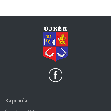
Kapcsolat
Újkér Község Önkormányzata