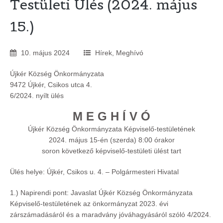
Testületi Ülés (2024. május
15.)
10
.
május
2024
Hírek
,
Meghívó
Újkér Község Önkormányzata
9472 Újkér, Csikos utca 4.
6/2024. nyílt ülés
M E G H Í V Ó
Újkér Község Önkormányzata Képviselő-testületének
2024. május 15-én (szerda) 8:00 órakor
soron következő képviselő-testületi ülést tart
Ülés helye: Újkér, Csikos u. 4. – Polgármesteri Hivatal
1.) Napirendi pont: Javaslat Újkér Község Önkormányzata
Képviselő-testületének az önkormányzat 2023. évi
zárszámadásáról és a maradvány jóváhagyásáról szóló 4/2024.