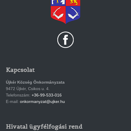
Kapcsolat
Újkér Község Önkormányzata
9472 Újkér, Csikos u. 4.
Telefonszám:
+36-99-533-016
E-mail:
onkormanyzat@ujker.hu
Hivatal ügyfélfogási rend