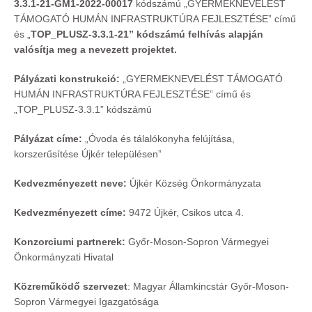
3.3.1-21-GM1-2022-00017
kódszámú „GYERMEKNEVELÉST
TÁMOGATÓ HUMÁN INFRASTRUKTÚRA FEJLESZTÉSE” című
és „
TOP_PLUSZ-3.3.1-21”
kódszámú felhívás alapján
valósítja meg a nevezett projektet.
Pályázati konstrukció:
„GYERMEKNEVELÉST TÁMOGATÓ
HUMÁN INFRASTRUKTÚRA FEJLESZTÉSE” című és
„TOP_PLUSZ-3.3.1” kódszámú
Pályázat címe:
„Óvoda és tálalókonyha felújítása,
korszerűsítése Újkér településen”
Kedvezményezett neve:
Újkér Község Önkormányzata
Kedvezményezett címe:
9472 Újkér, Csikos utca 4.
Konzorciumi partnerek:
Győr-Moson-Sopron Vármegyei
Önkormányzati Hivatal
Közreműködő szervezet
:
Magyar Államkincstár Győr-Moson-
Sopron Vármegyei Igazgatósága