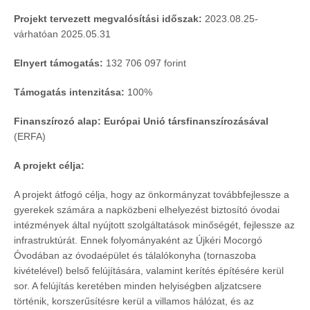
Projekt tervezett megvalósítási időszak:
2023.08.25-
várhatóan 2025.05.31
Elnyert támogatás:
132 706 097 forint
Támogatás intenzitása:
100%
Finanszírozó alap: Európai Unió társfinanszírozásával
(ERFA)
A projekt célja:
A projekt átfogó célja, hogy az önkormányzat továbbfejlessze a
gyerekek számára a napközbeni elhelyezést biztosító óvodai
intézmények által nyújtott szolgáltatások minőségét, fejlessze az
infrastruktúrát. Ennek folyományaként az Újkéri Mocorgó
Óvodában az óvodaépület és tálalókonyha (tornaszoba
kivételével) belső felújítására, valamint kerítés építésére kerül
sor. A felújítás keretében minden helyiségben aljzatcsere
történik, korszerűsítésre kerül a villamos hálózat, és az