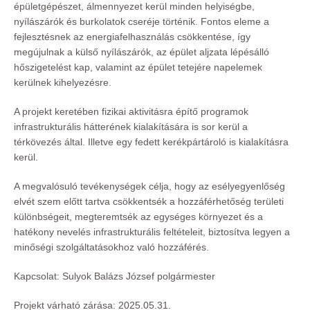
épületgépészet, álmennyezet kerül minden helyiségbe,
nyílászárók és burkolatok cseréje történik. Fontos eleme a
fejlesztésnek az energiafelhasználás csökkentése, így
megújulnak a külső nyílászárók, az épület aljzata lépésálló
hőszigetelést kap, valamint az épület tetejére napelemek
kerülnek kihelyezésre.
A projekt keretében fizikai aktivitásra építő programok
infrastrukturális hátterének kialakítására is sor kerül a
térkövezés által. Illetve egy fedett kerékpártároló is kialakításra
kerül.
A megvalósuló tevékenységek célja, hogy az esélyegyenlőség
elvét szem előtt tartva csökkentsék a hozzáférhetőség területi
különbségeit, megteremtsék az egységes környezet és a
hatékony nevelés infrastrukturális feltételeit, biztosítva legyen a
minőségi szolgáltatásokhoz való hozzáférés.
Kapcsolat: Sulyok Balázs József polgármester
Projekt várható zárása: 2025.05.31.