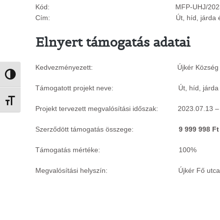
Kód: MFP-UHJ/202
Cím: Út, híd, járda építése/fel
Elnyert támogatás adatai
Kedvezményezett: Újkér Község Önk
Nagy kontraszt váltása
Támogatott projekt neve: Út, híd, járda felú
Betűméret váltása
Projekt tervezett megvalósítási időszak: 2023.07.13 –
Szerződött támogatás összege:
9 999 998 Ft
Támogatás mértéke: 100%
Megvalósítási helyszín: Újkér Fő utca hrsz 2