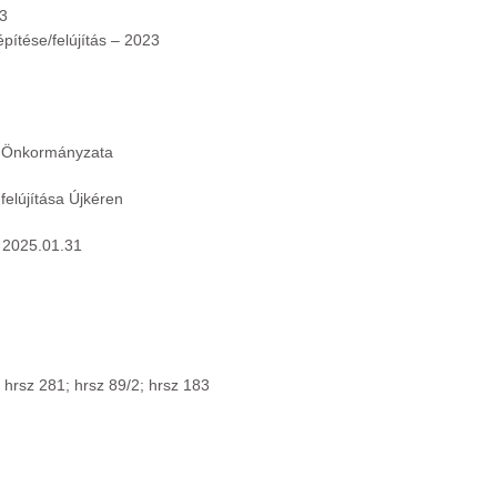
3
újítás – 2023
ormányzata
jítása Újkéren
 2025.01.31
81; hrsz 89/2; hrsz 183