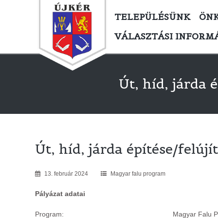
TELEPÜLÉSÜNK
ÖN
VÁLASZTÁSI INFORM
Út, híd, járda
Út, híd, járda építése/fel
13
.
február
2024
Magyar falu program
Pályázat adatai
Program: Magyar Falu Progra