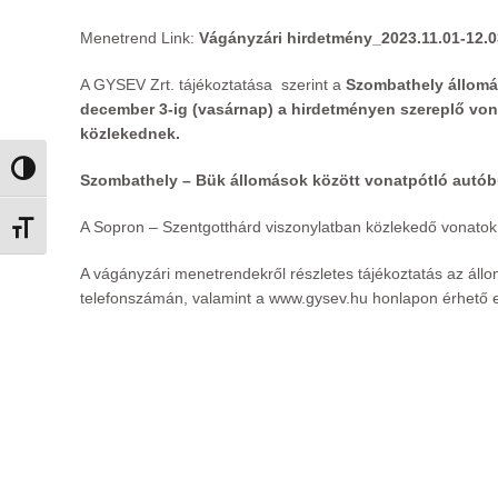
Menetrend Link:
Vágányzári hirdetmény_2023.11.01-12.0
A GYSEV Zrt. tájékoztatása szerint a
Szombathely állom
december 3-ig (vasárnap) a hirdetményen szereplő von
közlekednek.
Nagy kontraszt váltása
Szombathely – Bük állomások között vonatpótló autób
A Sopron – Szentgotthárd viszonylatban közlekedő vonatok
Betűméret váltása
A vágányzári menetrendekről részletes tájékoztatás az állo
telefonszámán, valamint a
www.gysev.hu
honlapon érhető e