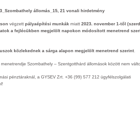
3_Szombathely állomás_15, 21 vonali hirdetmény
áson
végzett
pályaépítési munkák
miatt
2023. november 1-től (szerd
atok a fejlécükben megjelölt napokon módosított menetrend szer
uszok közlekednek a sárga alapon megjelölt menetrend szerint
.
 menetrendje Szombathely – Szentgotthárd állomások között nem válto
mási pénztáraknál, a GYSEV Zrt. +36 (99) 577 212 ügyfélszolgálati
l!