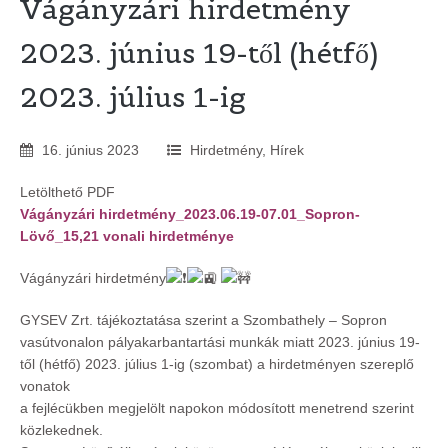
Vágányzári hirdetmény
2023. június 19-től (hétfő)
2023. július 1-ig
16
.
június
2023
Hirdetmény
,
Hírek
Letölthető PDF
Vágányzári hirdetmény_2023.06.19-07.01_Sopron-
Lövő_15,21 vonali hirdetménye
Vágányzári hirdetmény
GYSEV Zrt. tájékoztatása szerint a Szombathely – Sopron
vasútvonalon pályakarbantartási munkák miatt 2023. június 19-
től (hétfő) 2023. július 1-ig (szombat) a hirdetményen szereplő
vonatok
a fejlécükben megjelölt napokon módosított menetrend szerint
közlekednek.