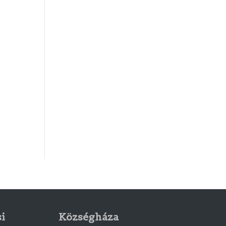
i
Községháza