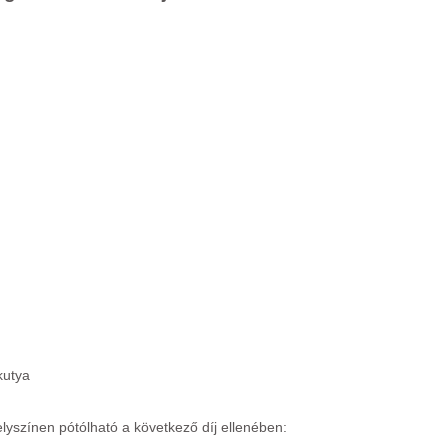
kutya
yszínen pótólható a következő díj ellenében: