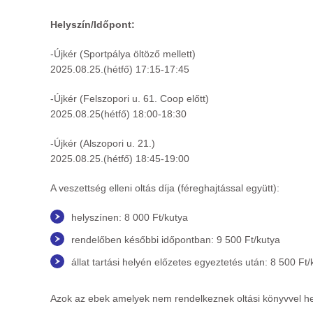
Helyszín/Időpont:
-Újkér (Sportpálya öltöző mellett)
2025.08.25.(hétfő) 17:15-17:45
-Újkér (Felszopori u. 61. Coop előtt)
2025.08.25(hétfő) 18:00-18:30
-Újkér (Alszopori u. 21.)
2025.08.25.(hétfő) 18:45-19:00
A veszettség elleni oltás díja (féreghajtással együtt):
helyszínen: 8 000 Ft/kutya
rendelőben későbbi időpontban: 9 500 Ft/kutya
állat tartási helyén előzetes egyeztetés után: 8 500 Ft/
Azok az ebek amelyek nem rendelkeznek oltási könyvvel hel