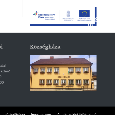
i
Községháza
atal
gadás:
0
:00
t elérhetősége
Impresszum
Adatkezelési tájékoztató