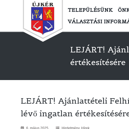
TELEPÜLÉSÜNK
ÖN
VÁLASZTÁSI INFORM
LEJÁRT! Ajánl
értékesítésére
LEJÁRT! Ajánlattételi Fel
lévő ingatlan értékesítésér
6
.
május
2025
Hirdetmény
,
Hírek