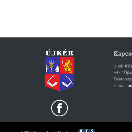
Kapcs
Újkér Kö
9472 Újkér
Telefons
E-mail:
on