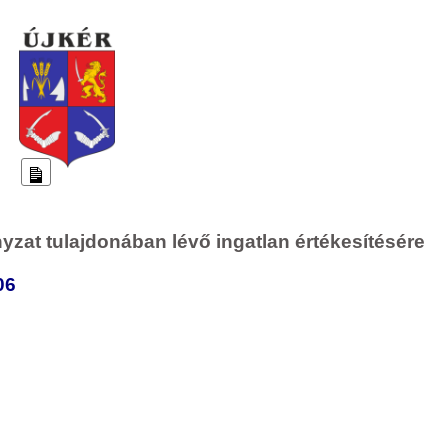
Long
Description
yzat tulajdonában lévő ingatlan értékesítésére
06