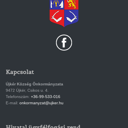
Kapcsolat
Újkér Község Önkormányzata
9472 Újkér, Csikos u. 4.
Telefonszám:
+36-99-533-016
E-mail:
onkormanyzat@ujker.hu
Hivatal ügyfélfogási rend