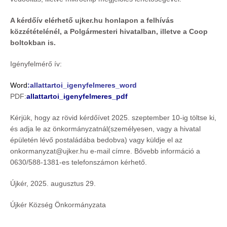
A kérdőív elérhető ujker.hu honlapon a felhívás
közzététel
énél, a Polgármesteri hivatalban, illetve a Coop
boltokban is.
Igényfelmérő ív:
Word
:
allattartoi_igenyfelmeres_word
PDF:
allattartoi_igenyfelmeres_pdf
Kérjük, hogy az rövid kérdőívet 2025. szeptember 10-ig töltse ki,
és adja le az önkormányzatnál(személyesen, vagy a hivatal
épületén lévő postaládába bedobva) vagy küldje el az
onkormanyzat@ujker.hu e-mail címre. Bővebb információ a
0630/588-1381-es telefonszámon kérhető.
Újkér, 2025. augusztus 29.
Újkér Község Önkormányzata