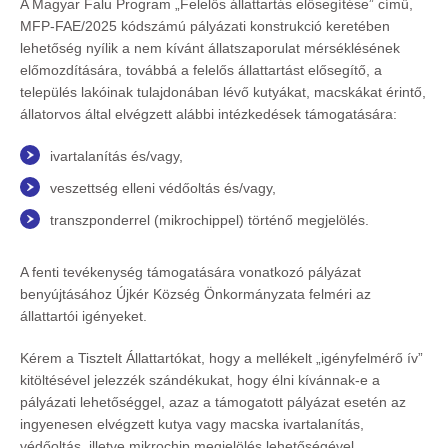
A Magyar Falu Program „Felelős állattartás elősegítése” című,
MFP-FAE/2025 kódszámú pályázati konstrukció keretében
lehetőség nyílik a nem kívánt állatszaporulat mérséklésének
előmozdítására, továbbá a felelős állattartást elősegítő, a
település lakóinak tulajdonában lévő kutyákat, macskákat érintő,
állatorvos által elvégzett alábbi intézkedések támogatására:
ivartalanítás és/vagy,
veszettség elleni védőoltás és/vagy,
transzponderrel (mikrochippel) történő megjelölés.
A fenti tevékenység támogatására vonatkozó pályázat
benyújtásához Újkér Község Önkormányzata felméri az
állattartói igényeket.
Kérem a Tisztelt Állattartókat, hogy a mellékelt „igényfelmérő ív”
kitöltésével jelezzék szándékukat, hogy élni kívánnak-e a
pályázati lehetőséggel, azaz a támogatott pályázat esetén az
ingyenesen elvégzett kutya vagy macska ivartalanítás,
védőoltás, illetve mikrochip megjelölés lehetőségével.