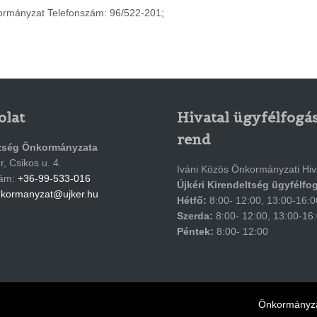
rmányzat Telefonszám: 96/522-201;
olat
Hivatal ügyfélfogás
rend
zség Önkormányzata
, Csikos u. 4.
Iváni Közös Önkormányzati Hiv
zám:
+36-99-533-016
Újkéri Kirendeltség ügyfélfo
kormanyzat@ujker.hu
Hétfő:
8:00- 12:00, 13:00-16:0
Szerda:
8:00- 12:00, 13:00-16
Péntek:
8:00- 12:00
Önkormányza