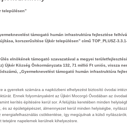
r településen”
rmeknevelést támogató humán infrastruktúra fejlesztése felhív
lújítása, korszerűsítése Újkér településen” című TOP_PLUSZ-3.3.
és elnökének támogató szavazatával a megyei területfejlesztési
usz) Újkér Község Önkormányzata 132, 71 millió Ft uniós, vissza n
kódszámú, „Gyermeknevelést támogató humán infrastruktúra fejle
sze a gyerekek számára a napközbeni elhelyezést biztosító óvodai int
astruktúrát. Ennek folyományaként az Újkéri Mocorgó Óvodában az óvodaé
lamint kerítés építésére kerül sor. A felújítás keretében minden helyisé
zat, és az épületgépészet, álmennyezet kerül minden helyiségbe, nyílász
az energiafelhasználás csökkentése, így megújulnak a külső nyílászárók
let tetejére napelemek kerülnek kihelyezésre.