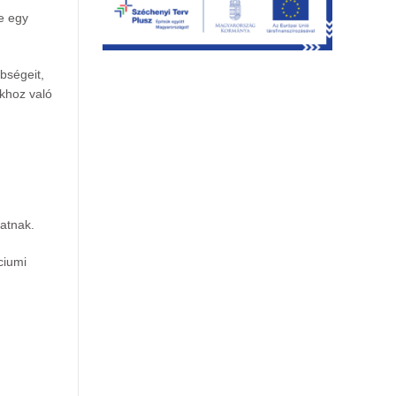
ve egy
bségeit,
okhoz való
atnak.
ciumi