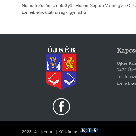
Németh Zoltán, elnök Győr-Moson-Sopron Vármegyei Önko
E-mail:
elnoki.titkarsag@gyms.hu
Kapcs
Újkér Kö
9472 Újkér
Telefons
E-mail:
on
2023. © ujker.hu | Készítette: