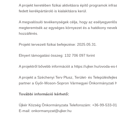
A projekt keretében fizikai aktivitásra építő programok infras
fedett kerékpártároló is kialakításra kerül.
A megvalósuló tevékenységek célja, hogy az esélyegyenlőség
megteremtsék az egységes környezet és a hatékony nevelés in
hozzáférés.
Projekt tervezett fizikai befejezése: 2025.05.31.
Elnyert támogatási összeg: 132 706 097 forint
A projektről bővebb információt a
https://ujker.hu/ovoda-es-
A projekt a Széchenyi Terv Plusz, Terület- és Településfej
partner a Győr-Moson-Sopron Vármegyei Önkormányzati Hi
További információ kérhető:
Újkér Község Önkormányzata Telefonszám: +36-99-533-0
E-mail: onkormanyzat@ujker.hu