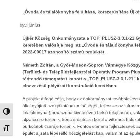
„Óvoda és tálalókonyha felújítása, korszerűsítése Újké
június
Újkér Község Önkormányzata a TOP_PLUSZ-3.3.1-21 Gye
keretében valósítja meg az „Óvoda és tálalókonyha fe
2022-00017 azonosító számú projektet.
Németh Zoltán, a Győr-Moson-Sopron Vármegye Közgyűl
(Területi- és Településfejlesztési Operatív Program Pl
térítendő támogatást kapott a „TOP_PLUSZ-3.3.1-21” 
elnevezésű pályázati konstrukció keretében.
A projekt átfogó célja, hogy az önkormányzat továbbfejles
által nyújtott szolgáltatások minőségét, fejlessze az infr
tálalókonyha (tornaszoba kivételével) belső felújítására, va
Nagy kontraszt váltása
aljzatcsere történik, korszerűsítésre kerül a villamos háló
burkolatok cseréje történik. Fontos eleme a fejlesztésnek 
Betűméret váltása
épület aljzata lépésálló hőszigetelést kap, valamint az épü