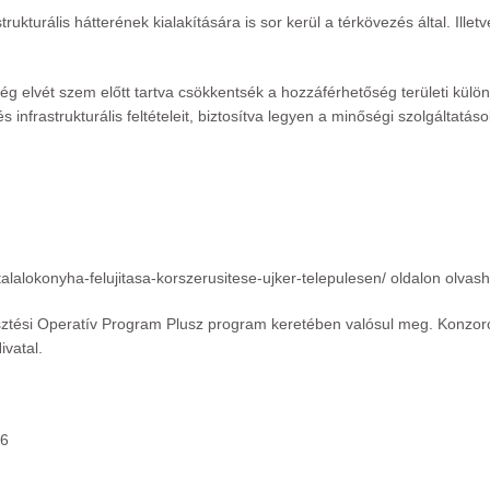
trukturális hátterének kialakítására is sor kerül a térkövezés által. Illet
 elvét szem előtt tartva csökkentsék a hozzáférhetőség területi külön
frastrukturális feltételeit, biztosítva legyen a minőségi szolgáltatás
talalokonyha-felujitasa-korszerusitese-ujker-telepulesen/
oldalon olvash
lesztési Operatív Program Plusz program keretében valósul meg. Konzor
vatal.
16