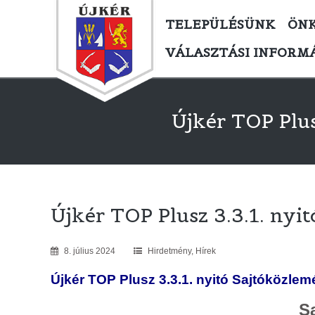
TELEPÜLÉSÜNK
ÖN
VÁLASZTÁSI INFORM
Újkér TOP Plus
Újkér TOP Plusz 3.3.1. nyi
8
.
július
2024
Hirdetmény
,
Hírek
Újkér TOP Plusz 3.3.1. nyitó Sajtóközle
S