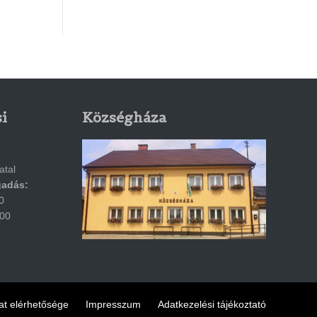
i
Községháza
atal
gadás:
0
:00
t elérhetősége
Impresszum
Adatkezelési tájékoztató