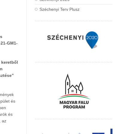
Széchenyi Terv Plusz
ás
1-21-GM1-
 keretből
em
sztése”
ézmények
pület és
gben
árók és
, az