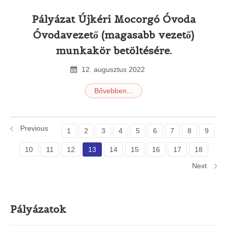
Pályázat Újkéri Mocorgó Óvoda
Óvodavezető (magasabb vezető)
munkakör betöltésére.
12
.
augusztus
2022
Bővebben...
Previous
1
2
3
4
5
6
7
8
9
10
11
12
13
14
15
16
17
18
Next
Pályázatok