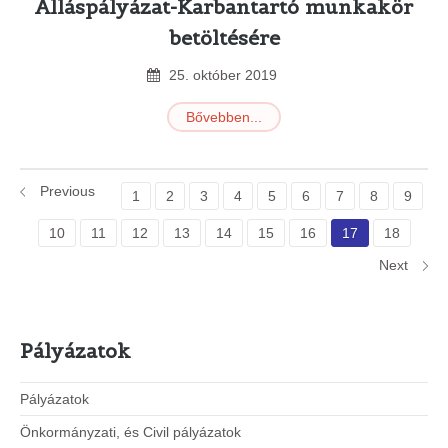
Álláspályázat-Karbantartó munkakör
betöltésére
25
.
október
2019
Bővebben...
Previous
1
2
3
4
5
6
7
8
9
10
11
12
13
14
15
16
17
18
Next
Pályázatok
Pályázatok
Önkormányzati, és Civil pályázatok