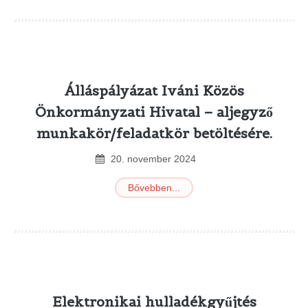
Álláspályázat Iváni Közös
Önkormányzati Hivatal – aljegyző
munkakör/feladatkör betöltésére.
20
.
november
2024
Bővebben...
Elektronikai hulladékgyűjtés